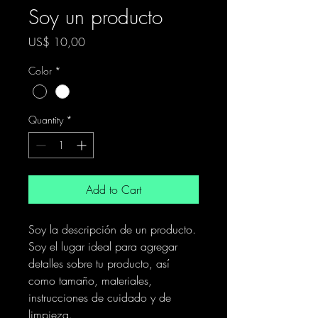
Soy un producto
Price
US$ 10,00
Color
*
Quantity
*
Add to Cart
Soy la descripción de un producto. 
Soy el lugar ideal para agregar 
detalles sobre tu producto, así 
como tamaño, materiales, 
instrucciones de cuidado y de 
limpieza.